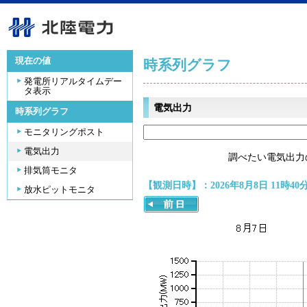
現在の値
時系列グラフ
発電所リアルタイムデー
タ表示
電気出力
時系列グラフ
モニタリングポスト
電気出力
調べたい電気出力
排気筒モニタ
【観測日時】：2026年8月8日 11時40
放水ピットモニタ