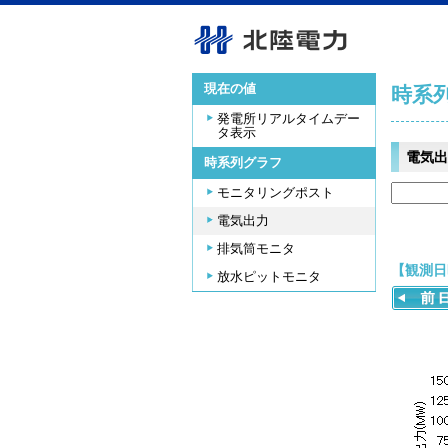
現在の値
時系
発電所リアルタイムデー
タ表示
電気出
時系列グラフ
モニタリングポスト
電気出力
排気筒モニタ
【観測日時
放水ピットモニタ