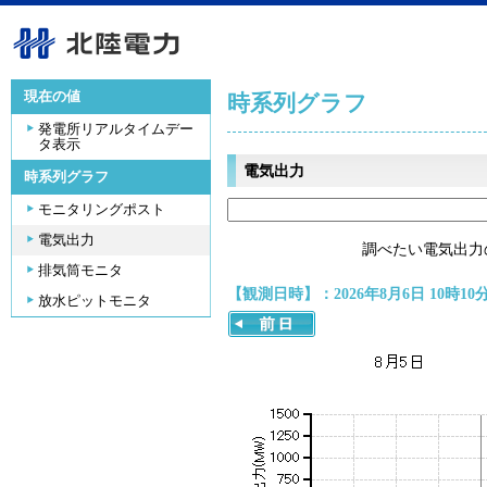
現在の値
時系列グラフ
発電所リアルタイムデー
タ表示
電気出力
時系列グラフ
モニタリングポスト
電気出力
調べたい電気出力
排気筒モニタ
【観測日時】：2026年8月6日 10時10
放水ピットモニタ