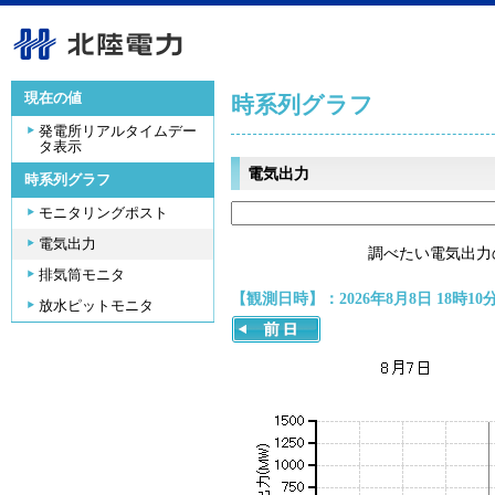
現在の値
時系列グラフ
発電所リアルタイムデー
タ表示
電気出力
時系列グラフ
モニタリングポスト
電気出力
調べたい電気出力
排気筒モニタ
【観測日時】：2026年8月8日 18時10
放水ピットモニタ