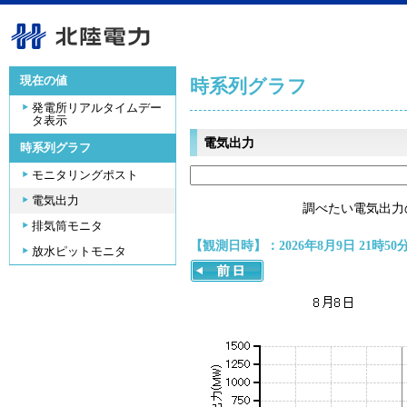
現在の値
時系列グラフ
発電所リアルタイムデー
タ表示
電気出力
時系列グラフ
モニタリングポスト
電気出力
調べたい電気出力
排気筒モニタ
【観測日時】：2026年8月9日 21時50
放水ピットモニタ