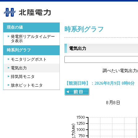
現在の値
時系列グラフ
発電所リアルタイムデー
タ表示
電気出力
時系列グラフ
モニタリングポスト
電気出力
調べたい電気出力
排気筒モニタ
【観測日時】：2026年8月9日 0時0分
放水ピットモニタ