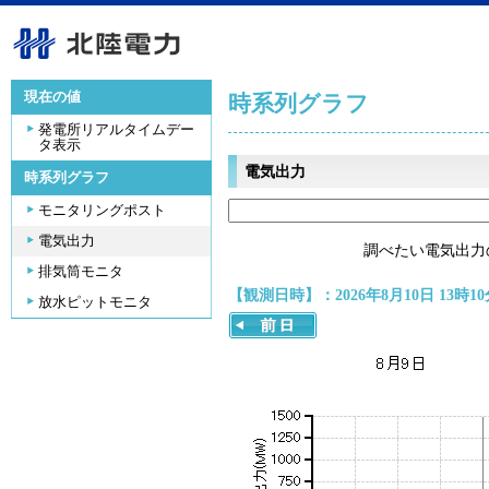
現在の値
時系列グラフ
発電所リアルタイムデー
タ表示
電気出力
時系列グラフ
モニタリングポスト
電気出力
調べたい電気出力
排気筒モニタ
【観測日時】：2026年8月10日 13時10
放水ピットモニタ