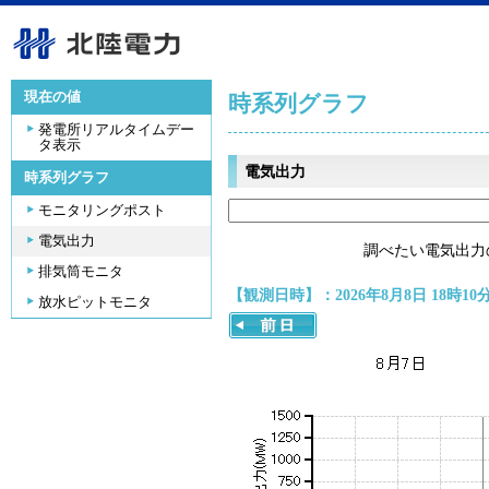
現在の値
時系列グラフ
発電所リアルタイムデー
タ表示
電気出力
時系列グラフ
モニタリングポスト
電気出力
調べたい電気出力
排気筒モニタ
【観測日時】：2026年8月8日 18時10
放水ピットモニタ