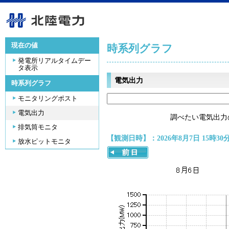
現在の値
時系列グラフ
発電所リアルタイムデー
タ表示
電気出力
時系列グラフ
モニタリングポスト
電気出力
調べたい電気出力
排気筒モニタ
【観測日時】：2026年8月7日 15時30
放水ピットモニタ