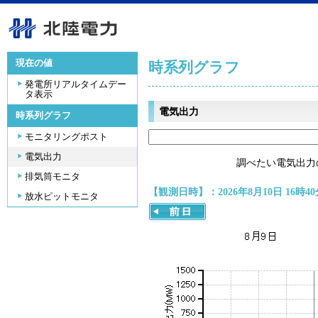
現在の値
時系列グラフ
発電所リアルタイムデー
タ表示
電気出力
時系列グラフ
モニタリングポスト
電気出力
調べたい電気出力
排気筒モニタ
【観測日時】：2026年8月10日 16時40
放水ピットモニタ