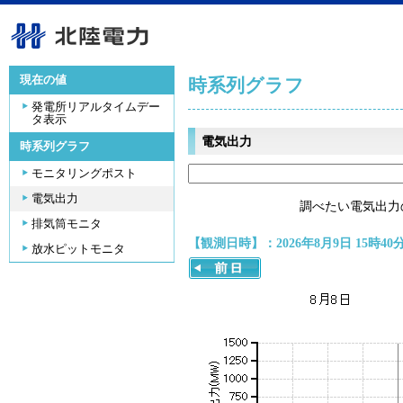
現在の値
時系列グラフ
発電所リアルタイムデー
タ表示
電気出力
時系列グラフ
モニタリングポスト
電気出力
調べたい電気出力
排気筒モニタ
【観測日時】：2026年8月9日 15時40
放水ピットモニタ