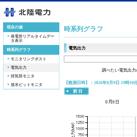
現在の値
時系列グラフ
発電所リアルタイムデー
タ表示
電気出力
時系列グラフ
モニタリングポスト
電気出力
調べたい電気出力
排気筒モニタ
【観測日時】：2026年8月9日 19時10
放水ピットモニタ