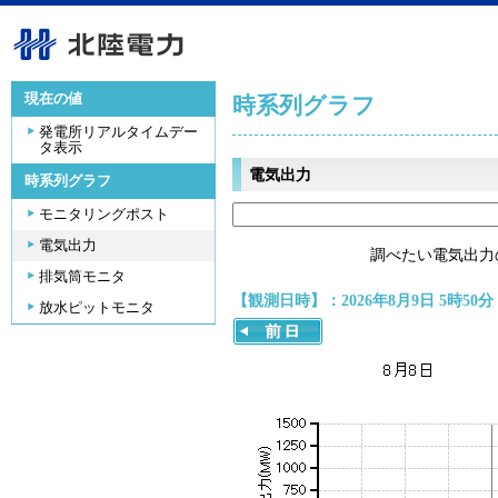
現在の値
時系列グラフ
発電所リアルタイムデー
タ表示
電気出力
時系列グラフ
モニタリングポスト
電気出力
調べたい電気出力
排気筒モニタ
【観測日時】：2026年8月9日 5時50分
放水ピットモニタ