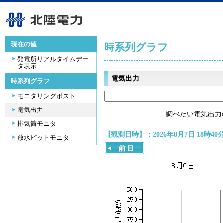
現在の値
時系列グラフ
発電所リアルタイムデー
タ表示
電気出力
時系列グラフ
モニタリングポスト
電気出力
調べたい電気出力
排気筒モニタ
【観測日時】：2026年8月7日 18時40
放水ピットモニタ