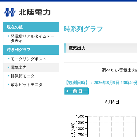
現在の値
時系列グラフ
発電所リアルタイムデー
タ表示
電気出力
時系列グラフ
モニタリングポスト
電気出力
調べたい電気出力
排気筒モニタ
【観測日時】：2026年8月9日 13時40
放水ピットモニタ