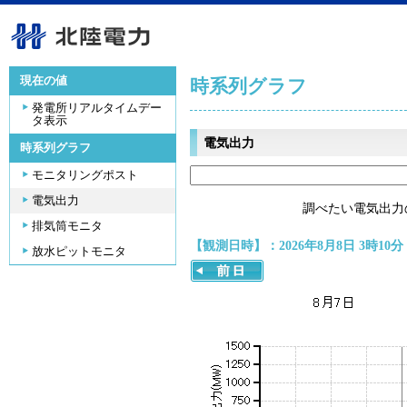
現在の値
時系列グラフ
発電所リアルタイムデー
タ表示
電気出力
時系列グラフ
モニタリングポスト
電気出力
調べたい電気出力
排気筒モニタ
【観測日時】：2026年8月8日 3時10分
放水ピットモニタ