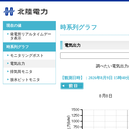
現在の値
時系列グラフ
発電所リアルタイムデー
タ表示
電気出力
時系列グラフ
モニタリングポスト
電気出力
調べたい電気出力
排気筒モニタ
【観測日時】：2026年8月9日 15時40
放水ピットモニタ