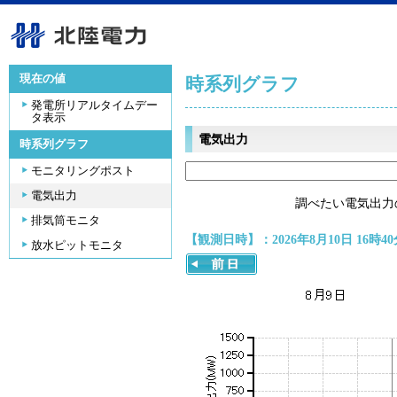
現在の値
時系列グラフ
発電所リアルタイムデー
タ表示
電気出力
時系列グラフ
モニタリングポスト
電気出力
調べたい電気出力
排気筒モニタ
【観測日時】：2026年8月10日 16時40
放水ピットモニタ