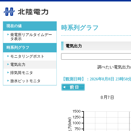
現在の値
時系列グラフ
発電所リアルタイムデー
タ表示
電気出力
時系列グラフ
モニタリングポスト
電気出力
調べたい電気出力
排気筒モニタ
【観測日時】：2026年8月8日 23時50
放水ピットモニタ