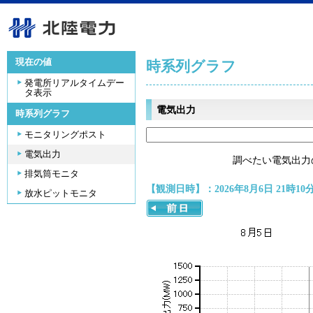
現在の値
時系列グラフ
発電所リアルタイムデー
タ表示
電気出力
時系列グラフ
モニタリングポスト
電気出力
調べたい電気出力
排気筒モニタ
【観測日時】：2026年8月6日 21時10
放水ピットモニタ