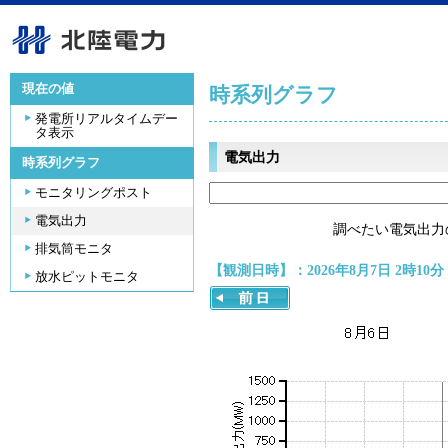
現在の値
時系列グラフ
発電所リアルタイムデー
タ表示
電気出力
時系列グラフ
モニタリングポスト
電気出力
調べたい電気出力
排気筒モニタ
【観測日時】：2026年8月7日 2時10分
放水ピットモニタ