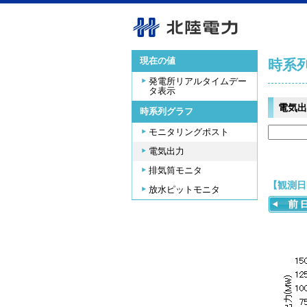
現在の値
時系
発電所リアルタイムデー
タ表示
電気出
時系列グラフ
モニタリングポスト
電気出力
排気筒モニタ
【観測日時
放水ピットモニタ