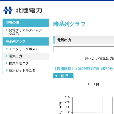
現在の値
時系列グラフ
発電所リアルタイムデー
タ表示
電気出力
時系列グラフ
モニタリングポスト
電気出力
調べたい電気出力
排気筒モニタ
【観測日時】：2026年8月7日 4時30分
放水ピットモニタ