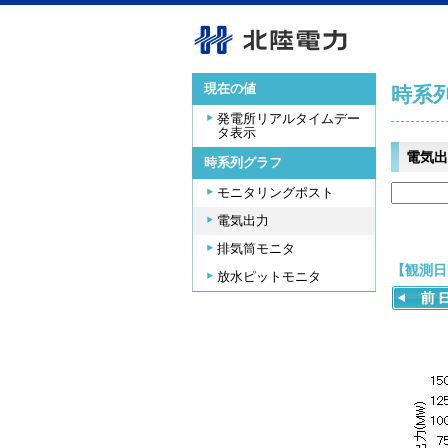
現在の値
時系
発電所リアルタイムデー
タ表示
電気出
時系列グラフ
モニタリングポスト
電気出力
排気筒モニタ
【観測日時
放水ピットモニタ