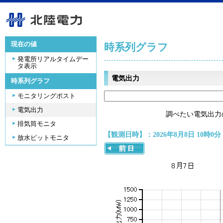
現在の値
時系列グラフ
発電所リアルタイムデー
タ表示
電気出力
時系列グラフ
モニタリングポスト
電気出力
調べたい電気出力
排気筒モニタ
【観測日時】：2026年8月8日 10時0分
放水ピットモニタ