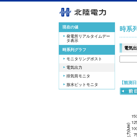
現在の値
時系
発電所リアルタイムデー
タ表示
電気出
時系列グラフ
モニタリングポスト
電気出力
排気筒モニタ
【観測日時
放水ピットモニタ