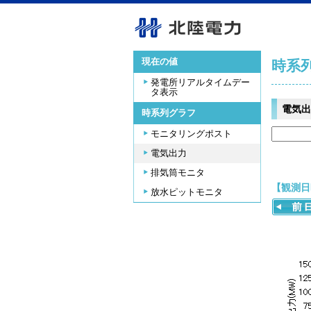
現在の値
時系
発電所リアルタイムデー
タ表示
電気出
時系列グラフ
モニタリングポスト
電気出力
排気筒モニタ
【観測日時
放水ピットモニタ