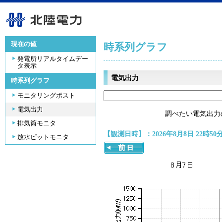
現在の値
時系列グラフ
発電所リアルタイムデー
タ表示
電気出力
時系列グラフ
モニタリングポスト
電気出力
調べたい電気出力
排気筒モニタ
【観測日時】：2026年8月8日 22時50
放水ピットモニタ