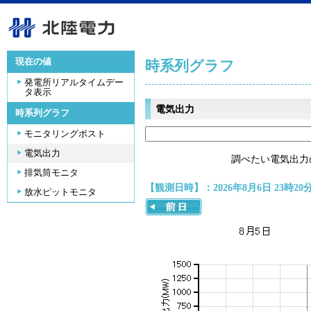
現在の値
時系列グラフ
発電所リアルタイムデー
タ表示
電気出力
時系列グラフ
モニタリングポスト
電気出力
調べたい電気出力
排気筒モニタ
【観測日時】：2026年8月6日 23時20
放水ピットモニタ