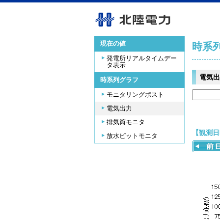
現在の値
時系
発電所リアルタイムデー
タ表示
電気出
時系列グラフ
モニタリングポスト
電気出力
排気筒モニタ
【観測日時
放水ピットモニタ