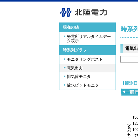
現在の値
時系
発電所リアルタイムデー
タ表示
電気出
時系列グラフ
モニタリングポスト
電気出力
排気筒モニタ
【観測日時
放水ピットモニタ