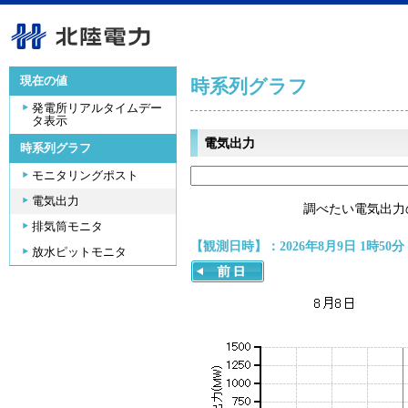
現在の値
時系列グラフ
発電所リアルタイムデー
タ表示
電気出力
時系列グラフ
モニタリングポスト
電気出力
調べたい電気出力
排気筒モニタ
【観測日時】：2026年8月9日 1時50分
放水ピットモニタ