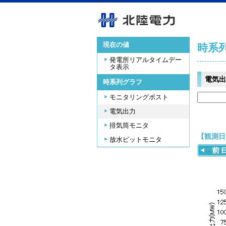
現在の値
時系
発電所リアルタイムデー
タ表示
電気出
時系列グラフ
モニタリングポスト
電気出力
排気筒モニタ
【観測日時
放水ピットモニタ