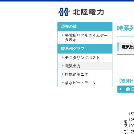
現在の値
時系
発電所リアルタイムデー
タ表示
電気出
時系列グラフ
モニタリングポスト
電気出力
排気筒モニタ
【観測日時
放水ピットモニタ