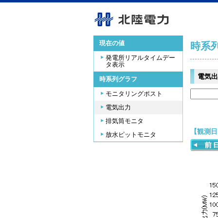
現在の値
時系
発電所リアルタイムデー
タ表示
電気出
時系列グラフ
モニタリングポスト
電気出力
排気筒モニタ
【観測日時
放水ピットモニタ