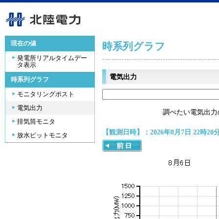
現在の値
時系列グラフ
発電所リアルタイムデー
タ表示
電気出力
時系列グラフ
モニタリングポスト
電気出力
調べたい電気出力
排気筒モニタ
【観測日時】：2026年8月7日 22時20
放水ピットモニタ