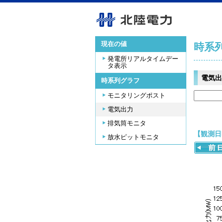
現在の値
時系
発電所リアルタイムデー
タ表示
電気出
時系列グラフ
モニタリングポスト
電気出力
排気筒モニタ
【観測日時
放水ピットモニタ