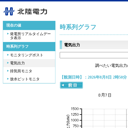
現在の値
時系列グラフ
発電所リアルタイムデー
タ表示
電気出力
時系列グラフ
モニタリングポスト
電気出力
調べたい電気出力
排気筒モニタ
【観測日時】：2026年8月8日 2時50分
放水ピットモニタ