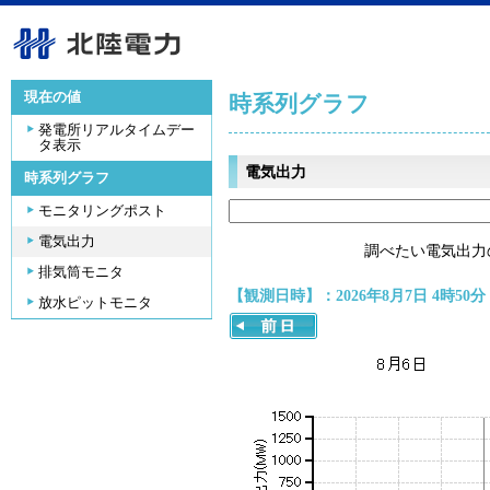
現在の値
時系列グラフ
発電所リアルタイムデー
タ表示
電気出力
時系列グラフ
モニタリングポスト
電気出力
調べたい電気出力
排気筒モニタ
【観測日時】：2026年8月7日 4時50分
放水ピットモニタ