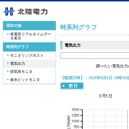
現在の値
時系列グラフ
発電所リアルタイムデー
タ表示
電気出力
時系列グラフ
モニタリングポスト
電気出力
調べたい電気出力
排気筒モニタ
【観測日時】：2026年8月6日 10時50
放水ピットモニタ