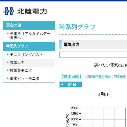
現在の値
時系列グラフ
発電所リアルタイムデー
タ表示
電気出力
時系列グラフ
モニタリングポスト
電気出力
調べたい電気出力
排気筒モニタ
【観測日時】：2026年8月9日 17時0分
放水ピットモニタ