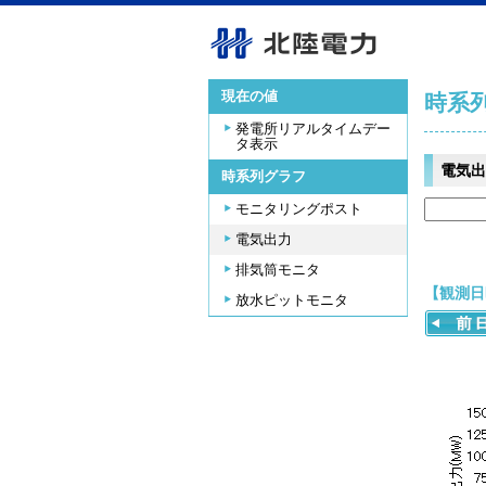
現在の値
時系
発電所リアルタイムデー
タ表示
電気出
時系列グラフ
モニタリングポスト
電気出力
排気筒モニタ
【観測日時
放水ピットモニタ