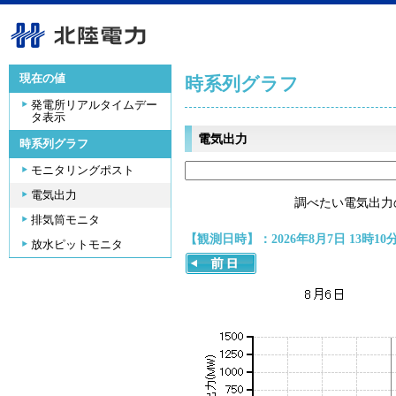
現在の値
時系列グラフ
発電所リアルタイムデー
タ表示
電気出力
時系列グラフ
モニタリングポスト
電気出力
調べたい電気出力
排気筒モニタ
【観測日時】：2026年8月7日 13時10
放水ピットモニタ