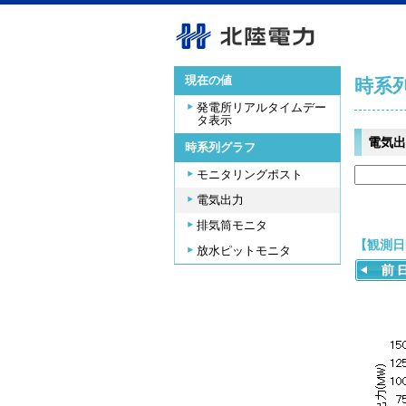
現在の値
時系
発電所リアルタイムデー
タ表示
電気出
時系列グラフ
モニタリングポスト
電気出力
排気筒モニタ
【観測日時
放水ピットモニタ