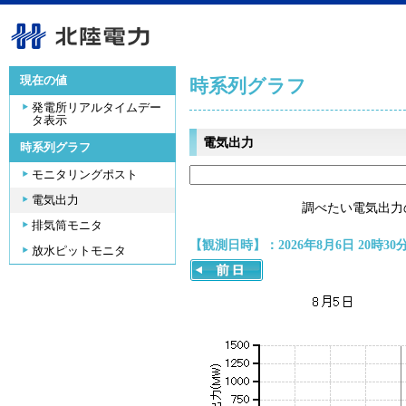
現在の値
時系列グラフ
発電所リアルタイムデー
タ表示
電気出力
時系列グラフ
モニタリングポスト
電気出力
調べたい電気出力
排気筒モニタ
【観測日時】：2026年8月6日 20時30
放水ピットモニタ