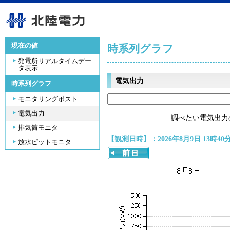
現在の値
時系列グラフ
発電所リアルタイムデー
タ表示
電気出力
時系列グラフ
モニタリングポスト
電気出力
調べたい電気出力
排気筒モニタ
【観測日時】：2026年8月9日 13時40
放水ピットモニタ