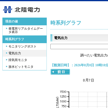
現在の値
時系列グラフ
発電所リアルタイムデー
タ表示
電気出力
時系列グラフ
モニタリングポスト
電気出力
調べたい電気出力
排気筒モニタ
【観測日時】：2026年8月8日 10時10
放水ピットモニタ