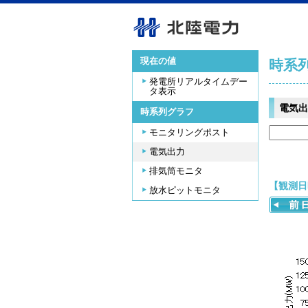
現在の値
時系
発電所リアルタイムデー
タ表示
電気出
時系列グラフ
モニタリングポスト
電気出力
排気筒モニタ
【観測日時
放水ピットモニタ