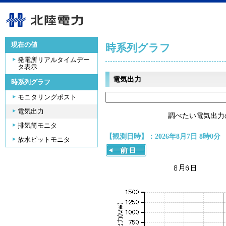
現在の値
時系列グラフ
発電所リアルタイムデー
タ表示
電気出力
時系列グラフ
モニタリングポスト
電気出力
調べたい電気出力
排気筒モニタ
【観測日時】：2026年8月7日 8時0分
放水ピットモニタ