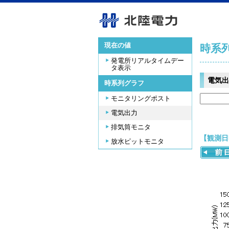
現在の値
時系
発電所リアルタイムデー
タ表示
電気出
時系列グラフ
モニタリングポスト
電気出力
排気筒モニタ
【観測日時
放水ピットモニタ